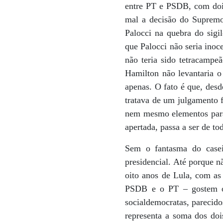
entre PT e PSDB, com dois
mal a decisão do Supremo 
Palocci na quebra do sigil
que Palocci não seria inoc
não teria sido tetracampe
Hamilton não levantaria 
apenas. O fato é que, desd
tratava de um julgamento 
nem mesmo elementos para 
apertada, passa a ser de to
Sem o fantasma do casei
presidencial. Até porque n
oito anos de Lula, com as
PSDB e o PT – gostem ou
socialdemocratas, parecidos
representa a soma dos dois