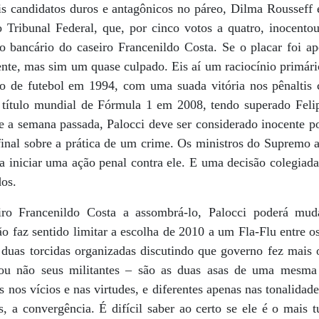
 candidatos duros e antagônicos no páreo, Dilma Rousseff 
Tribunal Federal, que, por cinco votos a quatro, inocento
o bancário do caseiro Francenildo Costa. Se o placar foi ape
ente, mas sim um quase culpado. Eis aí um raciocínio primári
ão de futebol em 1994, com uma suada vitória nos pênaltis c
o título mundial de Fórmula 1 em 2008, tendo superado Fel
e a semana passada, Palocci deve ser considerado inocente po
final sobre a prática de um crime. Os ministros do Supremo 
iniciar uma ação penal contra ele. E uma decisão colegiad
dos.
ro Francenildo Costa a assombrá-lo, Palocci poderá muda
ão faz sentido limitar a escolha de 2010 a um Fla-Flu entre 
 duas torcidas organizadas discutindo que governo fez mais 
 não seus militantes – são as duas asas de uma mesma g
 nos vícios e nas virtudes, e diferentes apenas nas tonalidade
, a convergência. É difícil saber ao certo se ele é o mais t