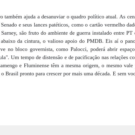
o também ajuda a desanuviar o quadro político atual. As cena
Senado e seus lances patéticos, como o cartão vermelho da
 Sarney, são fruto do ambiente de guerra instalado entre PT
abaixo da cintura, o valioso apoio do PMDB. Eis aí o pano
ave no bloco governista, como Palocci, poderá abrir espaç
ula". Um tempo de distensão e de pacificação nas relações c
Flamengo e Fluminense têm a mesma origem, o mesmo vale pa
o Brasil pronto para crescer por mais uma década. E sem voo