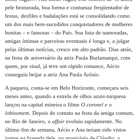
pele bronzeada, boa forma e contumaz freqüentador de
festas, desfiles e badalações está se consolidando como
um dos mais bem-sucedidos conquistadores de mulheres
bonitas – e famosas – do País. Sua lista de namoradas,
amigas íntimas e parceiras eventuais é longa e, a julgar
pelas últimas notícias, cresce em alto padrão. Dias atrás,
na festa de aniversário da atriz Paula Burlamarqui, com
quem, por sinal, já teve um rápido romance, Aécio
conseguiu beijar a atriz Ana Paula Arósio.
A paquera, conta-se em Belo Horizonte, começara seis
meses antes, quando a estrela de olhos azuis-turquesa
lançou na capital mineira o filme
O coronel e o
lobisomem
. Depois do contato na festa da amiga comum,
no Rio de Janeiro, o
affair
evoluiu rapidamente. No
último fim de semana, Aécio e Ana teriam sido vistos
juntos na fazenda dele, no municípío de Cláudio, a