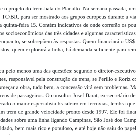
 o projeto do trem-bala do Planalto. Na semana passada, um 
 TC/BR, para ser mostrado aos grupos europeus durante a vi
da quinta-feira 15. Contém indicativos de onde correrão os po
os socioeconômicos das três cidades e algumas características
enquanto, se sobrepõem às respostas. Quem financiará o US$
vistos, quem explorará a linha, há demanda suficiente para r
u pelo menos uma das questões: segundo o diretor-executivo d
es, responsável pela construção de trens, se Perillo e Roriz 
omeçar a obra, tudo bem, a concessão virá sem problemas. Ma
rens de passageiros. O consultor Josef Barat, ex-secretário d
rado o maior especialista brasileiro em ferrovias, lembra que
um trem de grande velocidade pronto desde 1997. Ele foi fin
lidades sobre uma linha ligando Campinas, São José dos Camp
idado, bem mais rico e populoso, e até hoje não saiu do papel