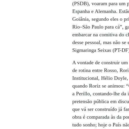
(PSDB), voaram para um pé
Espanha e Alemanha. Estão 
Goiânia, segundo eles o pr
Rio–São Paulo para cá”, g
embarcar na comitiva do ch
desse pessoal, mas não se 
Sigmaringa Seixas (PT-DF
A vontade de construir um 
de rotina entre Rosso, Ror
Institucional, Hélio Doyle
quando Roriz se animou: “Q
a Perillo, contando-lhe da
pretensão pública em discu
que vá ser construído já f
obra é comparada às da pont
tudo sonho; hoje o País nã