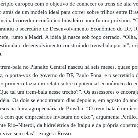
riplo europeu com o objetivo de conhecer os trens de alta ve
atrás de um modelo ideal para correr sobre trilhos entre Bras
incipal corredor econômico brasileiro num futuro próximo. “O
arantiu o secretário de Desenvolvimento Econômico do DF, R
efe, rumo a Madri. A idéia já nasce sob fogo cerrado. “Olha, 
estimula o desenvolvimento construindo trens-bala por aí”, cri
).
trem-bala no Planalto Central nasceu há seis meses, quase p
iz, o porta-voz do governo do DF, Paulo Fona, e o secretário 
, o primeiro fazia um relato sobre o potencial econômico do e
ue tal um trem-bala nesse trecho?”. Os assessores o encoraj
 idéia. Os dois se encontraram dias depois e, em agosto do an
rsos na feira agropecuária de Brasília. “O trem-bala é um íco
ará com que empresários invistam no eixo”, argumenta Perillo. 
e Rio–Niterói, da hidrelétrica de Itaipu e da própria constru
o vive sem elas”, exagera Rosso.