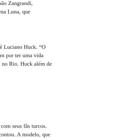
João Zangrandi,
ena Luna, que
 é Luciano Huck. “O
em por ter uma vida
7, no Rio. Huck além de
 com seus fãs turcos.
contou. A modelo, que