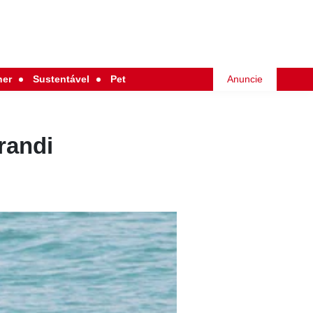
her
Sustentável
Pet
Anuncie
randi