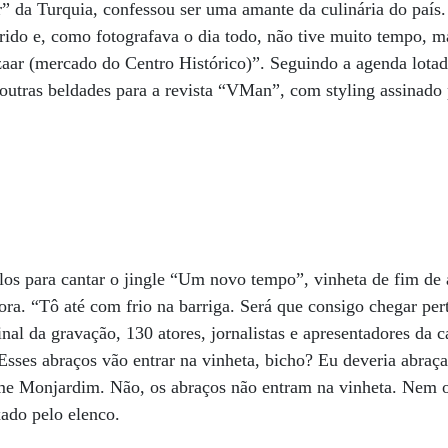
” da Turquia, confessou ser uma amante da culinária do país
ido e, como fotografava o dia todo, não tive muito tempo, ma
zaar (mercado do Centro Histórico)”. Seguindo a agenda lotada
outras beldades para a revista “VMan”, com styling assinado 
los para cantar o jingle “Um novo tempo”, vinheta de fim de
ra. “Tô até com frio na barriga. Será que consigo chegar pert
inal da gravação, 130 atores, jornalistas e apresentadores da 
Esses abraços vão entrar na vinheta, bicho? Eu deveria abra
yme Monjardim. Não, os abraços não entram na vinheta. Nem o 
ado pelo elenco.