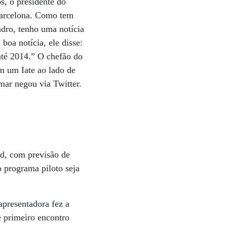
, o presidente do
 Barcelona. Como tem
ndro, tenho uma notícia
boa notícia, ele disse:
até 2014.” O chefão do
em um Iate ao lado de
ar negou via Twitter.
rd, com previsão de
o programa piloto seja
apresentadora fez a
 primeiro encontro