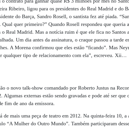
o contrato para ganhar quase R$ 3 milhões por mês no Santos
eira Ribeiro, ligou para os presidentes do Real Madrid e do
idente do Barça, Sandro Rosell, o santista fez até piada. “Sa
. Qual quer primeiro?” Quando Rosell respondeu que queria a 
o Real Madrid. Mas a notícia ruim é que ele fica no Santos 
alhada. Um dia antes da assinatura, o craque passou a tarde 
es. A Morena confirmou que eles estão “ficando”. Mas Neym
er qualquer tipo de relacionamento com ela”, escreveu. Xii…
zação o novo talk-show comandado por Roberto Justus na Reco
12. Algumas externas estão sendo gravadas e pode até ser que 
de fim de ano da emissora.
rá de mais uma peça de teatro em 2012. Na quinta-feira 10, a 
áculo “A Mulher do Outro Mundo”. Também participaram desse