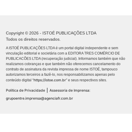
Copyright © 2026 - ISTOÉ PUBLICAÇÕES LTDA
Todos os direitos reservados.
A ISTOÉ PUBLICAÇÕES LTDA é um portal digital independente e sem
vinculação editorial e societária com a EDITORA TRES COMÉRCIO DE
PUBLICACÕES LTDA (recuperação judicial). Informamos também que não
realizamos cobranças e que também não oferecemos cancelamento do
contrato de assinatura da revista impressa de nome ISTOÉ, tampouco
autorizamos terceiros a fazê-lo, nos responsabilizamos apenas pelo
https://istoe.com.br
conteúdo digital “
” e seus respectivos sites.
|
Política de Privacidade
Assessoria de Imprensa:
grupoentre.imprensa@agenciafr.com.br