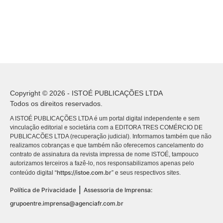
Copyright © 2026 - ISTOÉ PUBLICAÇÕES LTDA
Todos os direitos reservados.
A ISTOÉ PUBLICAÇÕES LTDA é um portal digital independente e sem
vinculação editorial e societária com a EDITORA TRES COMÉRCIO DE
PUBLICACÕES LTDA (recuperação judicial). Informamos também que não
realizamos cobranças e que também não oferecemos cancelamento do
contrato de assinatura da revista impressa de nome ISTOÉ, tampouco
autorizamos terceiros a fazê-lo, nos responsabilizamos apenas pelo
https://istoe.com.br
conteúdo digital “
” e seus respectivos sites.
|
Política de Privacidade
Assessoria de Imprensa:
grupoentre.imprensa@agenciafr.com.br