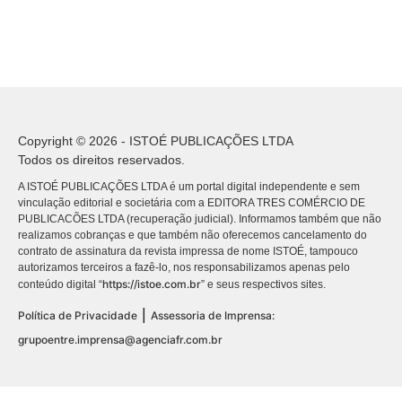
Copyright © 2026 - ISTOÉ PUBLICAÇÕES LTDA
Todos os direitos reservados.
A ISTOÉ PUBLICAÇÕES LTDA é um portal digital independente e sem
vinculação editorial e societária com a EDITORA TRES COMÉRCIO DE
PUBLICACÕES LTDA (recuperação judicial). Informamos também que não
realizamos cobranças e que também não oferecemos cancelamento do
contrato de assinatura da revista impressa de nome ISTOÉ, tampouco
autorizamos terceiros a fazê-lo, nos responsabilizamos apenas pelo
https://istoe.com.br
conteúdo digital “
” e seus respectivos sites.
|
Política de Privacidade
Assessoria de Imprensa:
grupoentre.imprensa@agenciafr.com.br