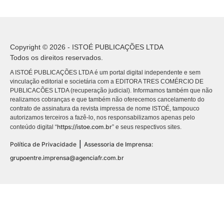
Copyright © 2026 - ISTOÉ PUBLICAÇÕES LTDA
Todos os direitos reservados.
A ISTOÉ PUBLICAÇÕES LTDA é um portal digital independente e sem
vinculação editorial e societária com a EDITORA TRES COMÉRCIO DE
PUBLICACÕES LTDA (recuperação judicial). Informamos também que não
realizamos cobranças e que também não oferecemos cancelamento do
contrato de assinatura da revista impressa de nome ISTOÉ, tampouco
autorizamos terceiros a fazê-lo, nos responsabilizamos apenas pelo
https://istoe.com.br
conteúdo digital “
” e seus respectivos sites.
|
Política de Privacidade
Assessoria de Imprensa:
grupoentre.imprensa@agenciafr.com.br