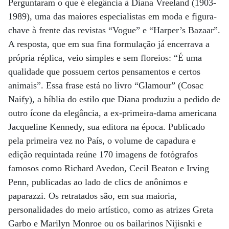
Perguntaram o que é elegância à Diana Vreeland (1903-
1989), uma das maiores especialistas em moda e figura-
chave à frente das revistas “Vogue” e “Harper’s Bazaar”.
A resposta, que em sua fina for­mulação já encerrava a
própria réplica, veio simples e sem floreios: “É uma
qualidade que possuem certos pensamentos e certos
animais”. Essa frase está no livro “Glamour” (Cosac
Naify), a bíblia do estilo que Diana produziu a pedido de
outro ícone da elegância, a ex-primeira-dama americana
Jacqueline Kennedy, sua editora na época. Publicado
pela primeira vez no País, o volume de capadura e
edição requintada reúne 170 imagens de fotógrafos
famosos como Richard Avedon, Cecil Beaton e Irving
Penn, publicadas ao lado de clics de anônimos e
paparazzi. Os retratados são, em sua maioria,
personalidades do meio artístico, como as atrizes Greta
Garbo e Marilyn Monroe ou os bailarinos Nijisnki e