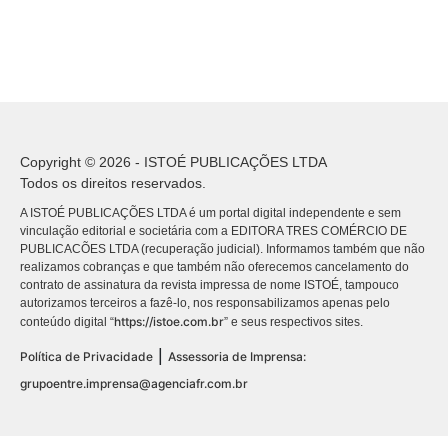
Copyright © 2026 - ISTOÉ PUBLICAÇÕES LTDA
Todos os direitos reservados.
A ISTOÉ PUBLICAÇÕES LTDA é um portal digital independente e sem
vinculação editorial e societária com a EDITORA TRES COMÉRCIO DE
PUBLICACÕES LTDA (recuperação judicial). Informamos também que não
realizamos cobranças e que também não oferecemos cancelamento do
contrato de assinatura da revista impressa de nome ISTOÉ, tampouco
autorizamos terceiros a fazê-lo, nos responsabilizamos apenas pelo
https://istoe.com.br
conteúdo digital “
” e seus respectivos sites.
|
Política de Privacidade
Assessoria de Imprensa:
grupoentre.imprensa@agenciafr.com.br