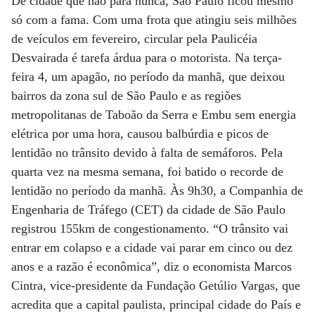
De cidade que não pára nunca, São Paulo ficou mesmo
só com a fama. Com uma frota que atingiu seis milhões
de veículos em fevereiro, circular pela Paulicéia
Desvairada é tarefa árdua para o motorista. Na terça-
feira 4, um apagão, no período da manhã, que deixou
bairros da zona sul de São Paulo e as regiões
metropolitanas de Taboão da Serra e Embu sem energia
elétrica por uma hora, causou balbúrdia e picos de
lentidão no trânsito devido à falta de semáforos. Pela
quarta vez na mesma semana, foi batido o recorde de
lentidão no período da manhã. Às 9h30, a Companhia de
Engenharia de Tráfego (CET) da cidade de São Paulo
registrou 155km de congestionamento. “O trânsito vai
entrar em colapso e a cidade vai parar em cinco ou dez
anos e a razão é econômica”, diz o economista Marcos
Cintra, vice-presidente da Fundação Getúlio Vargas, que
acredita que a capital paulista, principal cidade do País e