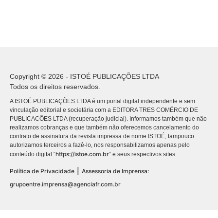
Copyright © 2026 - ISTOÉ PUBLICAÇÕES LTDA
Todos os direitos reservados.
A ISTOÉ PUBLICAÇÕES LTDA é um portal digital independente e sem
vinculação editorial e societária com a EDITORA TRES COMÉRCIO DE
PUBLICACÕES LTDA (recuperação judicial). Informamos também que não
realizamos cobranças e que também não oferecemos cancelamento do
contrato de assinatura da revista impressa de nome ISTOÉ, tampouco
autorizamos terceiros a fazê-lo, nos responsabilizamos apenas pelo
https://istoe.com.br
conteúdo digital “
” e seus respectivos sites.
|
Política de Privacidade
Assessoria de Imprensa:
grupoentre.imprensa@agenciafr.com.br