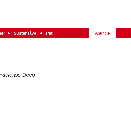
her
Sustentável
Pet
Anuncie
sraelense Deep