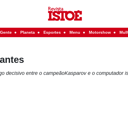
Gente
Planeta
Esportes
Menu
Motorshow
Mul
gantes
go decisivo entre o campeãoKasparov e o computador i