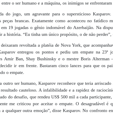
” entre o ser humano e a máquina, os inimigos se enfrentaram 
ida do jogo, um agravante para o supersticioso Kasparov
 peças brancas. Exatamente como aconteceu no fatídico 
em 19 jogadas o gênio indomável do Azerbaijão. Na disput
ir a história. “Eu tinha um único propósito, o de não perder”,
da deixaram revoltada a platéia de Nova York, que acompanha
Kasparov entregou os pontos e pediu um empate na 23ª jo
es Amir Ban, Shay Bushinsky e o mestre Boris Alterman –
decidir ir em frente. Bastaram cinco lances para que os pai
ndo o empate.
ra outro ser humano, Kasparov reconhece que teria arriscado
resultado cauteloso. A infalibilidade e a rapidez de raciocí
tado do desafio, que rendeu US$ 500 mil a cada participante
ente me criticou por aceitar o empate. O desagradável é 
m a qualquer outra emoção”, disse Kasparov. No confronto en