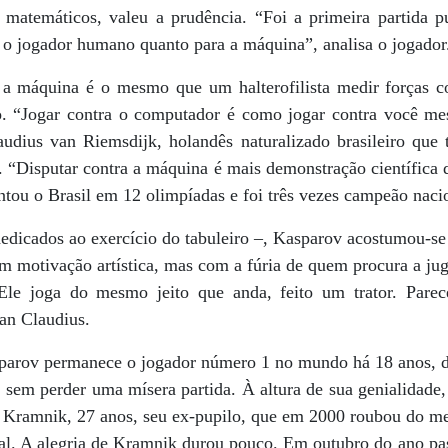
s matemáticos, valeu a prudência. “Foi a primeira partida p
a o jogador humano quanto para a máquina”, analisa o jogador
a a máquina é o mesmo que um halterofilista medir forças
zo. “Jogar contra o computador é como jogar contra você m
audius van Riemsdijk, holandês naturalizado brasileiro qu
 “Disputar contra a máquina é mais demonstração científica d
entou o Brasil em 12 olimpíadas e foi três vezes campeão naci
dedicados ao exercício do tabuleiro –, Kasparov acostumou-se 
 motivação artística, mas com a fúria de quem procura a jug
“Ele joga do mesmo jeito que anda, feito um trator. Par
an Claudius.
sparov permanece o jogador número 1 no mundo há 18 anos, 
, sem perder uma mísera partida. À altura de sua genialidad
r Kramnik, 27 anos, seu ex-pupilo, que em 2000 roubou do me
al. A alegria de Kramnik durou pouco. Em outubro do ano p