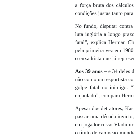
a força bruta dos cálculo
condições justas tanto par
No fundo, disputar contr
luta inglória a longo pra
fatal”, explica Herman Cl
pela primeira vez em 1980.
o enxadrista que já repres
Aos 39 anos –
e 34 deles 
não como um esportista com
golpe fatal no inimigo. 
enjaulado”, compara Herm
Apesar dos detratores, Ka
passar uma década invicto
e o jogador russo Vladimi
o título de campeão mundi