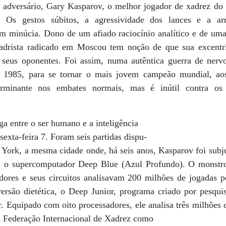
 adversário, Gary Kasparov, o melhor jogador de xadrez do
. Os gestos súbitos, a agressividade dos lances e a arr
 minúcia. Dono de um afiado raciocínio analítico e de uma
nxadrista radicado em Moscou tem noção de que sua excent
a seus oponentes. Foi assim, numa autêntica guerra de nerv
 1985, para se tornar o mais jovem campeão mundial, ao
terminante nos embates normais, mas é inútil contra os
ga entre o ser humano e a inteligência
 sexta-feira 7. Foram seis partidas dispu-
 York, a mesma cidade onde, há seis anos, Kasparov foi subj
o, o supercomputador Deep Blue (Azul Profundo). O monst
adores e seus circuitos analisavam 200 milhões de jogadas 
rsão dietética, o Deep Junior, programa criado por pesquis
 Equipado com oito processadores, ele analisa três milhões 
a Federação Internacional de Xadrez como