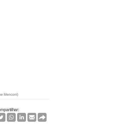
ene Menconi)
mpartilhar: