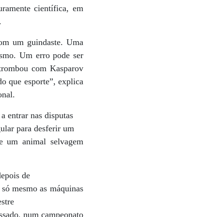
uramente científica, em
.
 com um guindaste. Uma
esmo. Um erro pode ser
e trombou com Kasparov
o que esporte”, explica
onal.
a entrar nas disputas
ular para desferir um
ece um animal selvagem
depois de
e, só mesmo as máquinas
stre
assado, num campeonato