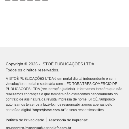
Copyright © 2026 - ISTOÉ PUBLICAÇÕES LTDA
Todos os direitos reservados.
A ISTOÉ PUBLICAÇÕES LTDA é um portal digital independente e sem
vinculação editorial e societária com a EDITORA TRES COMÉRCIO DE
PUBLICACÕES LTDA (recuperação judicial). Informamos também que não
realizamos cobranças e que também não oferecemos cancelamento do
contrato de assinatura da revista impressa de nome ISTOÉ, tampouco
autorizamos terceiros a fazê-lo, nos responsabilizamos apenas pelo
https://istoe.com.br
conteúdo digital “
” e seus respectivos sites.
|
Política de Privacidade
Assessoria de Imprensa:
grupoentre.imprensa@agenciafr.com.br