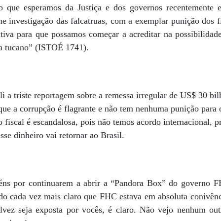
o que esperamos da Justiça e dos governos recentemente 
rme investigação das falcatruas, com a exemplar punição dos 
ativa para que possamos começar a acreditar na possibilidad
a tucano” (ISTOÉ 1741).
 a triste reportagem sobre a remessa irregular de US$ 30 bilh
ue a corrupção é flagrante e não tem nenhuma punição para o
o fiscal é escandalosa, pois não temos acordo internacional, 
sse dinheiro vai retornar ao Brasil.
éns por continuarem a abrir a “Pandora Box” do governo FH
ando cada vez mais claro que FHC estava em absoluta conivên
alvez seja exposta por vocês, é claro. Não vejo nenhum ou