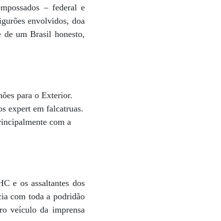
empossados – federal e
figurões envolvidos, doa
e de um Brasil honesto,
ões para o Exterior.
s expert em falcatruas.
principalmente com a
C e os assaltantes dos
cia com toda a podridão
tro veículo da imprensa