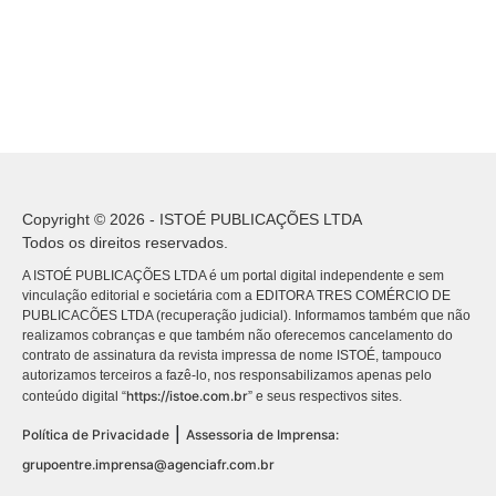
Copyright © 2026 - ISTOÉ PUBLICAÇÕES LTDA
Todos os direitos reservados.
A ISTOÉ PUBLICAÇÕES LTDA é um portal digital independente e sem
vinculação editorial e societária com a EDITORA TRES COMÉRCIO DE
PUBLICACÕES LTDA (recuperação judicial). Informamos também que não
realizamos cobranças e que também não oferecemos cancelamento do
contrato de assinatura da revista impressa de nome ISTOÉ, tampouco
autorizamos terceiros a fazê-lo, nos responsabilizamos apenas pelo
https://istoe.com.br
conteúdo digital “
” e seus respectivos sites.
|
Política de Privacidade
Assessoria de Imprensa:
grupoentre.imprensa@agenciafr.com.br