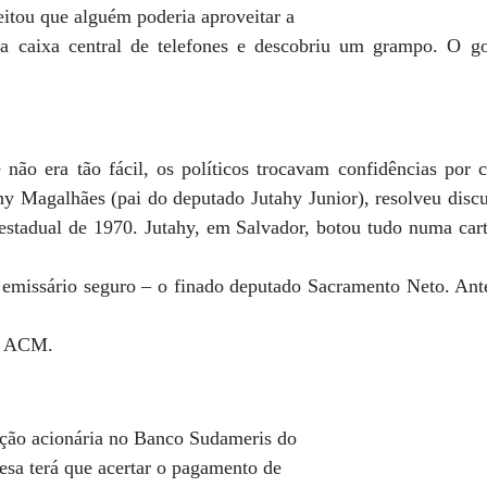
eitou que alguém poderia aproveitar a
 a caixa central de telefones e descobriu um grampo. O g
não era tão fácil, os políticos trocavam confidências por 
y Magalhães (pai do deputado Jutahy Junior), resolveu discut
 estadual de 1970. Jutahy, em Salvador, botou tudo numa car
 emissário seguro – o finado deputado Sacramento Neto. Ante
 a ACM.
pação acionária no Banco Sudameris do
tesa terá que acertar o pagamento de