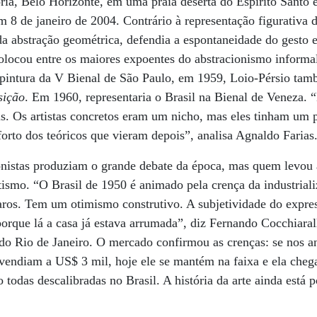
ória, Belo Horizonte, em uma praia deserta do Espírito Santo 
m 8 de janeiro de 2004. Contrário à representação figurativa d
 abstração geométrica, defendia a espontaneidade do gesto e
colocou entre os maiores expoentes do abstracionismo infor
intura da V Bienal de São Paulo, em 1959, Loio-Pérsio tam
ição
. Em 1960, representaria o Brasil na Bienal de Veneza.
is. Os artistas concretos eram um nicho, mas eles tinham um
forto dos teóricos que vieram depois”, analisa Agnaldo Farias
onistas produziam o grande debate da época, mas quem levou 
ismo. “O Brasil de 1950 é animado pela crença da industrializ
aros. Tem um otimismo construtivo. A subjetividade do expres
orque lá a casa já estava arrumada”, diz Fernando Cocchiara
 Rio de Janeiro. O mercado confirmou as crenças: se nos an
 vendiam a US$ 3 mil, hoje ele se mantém na faixa e ela che
 todas descalibradas no Brasil. A história da arte ainda está p