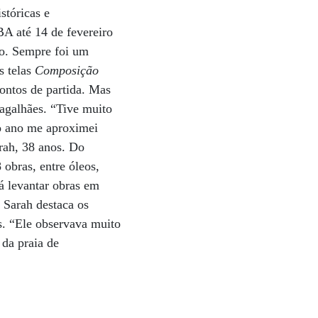
stóricas e
A até 14 de fevereiro
to. Sempre foi um
s telas
Composição
ntos de partida. Mas
Magalhães. “Tive muito
o ano me aproximei
arah, 38 anos. Do
 obras, entre óleos,
á levantar obras em
, Sarah destaca os
s. “Ele observava muito
 da praia de