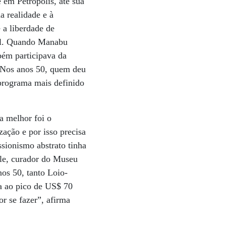
e em Petrópolis, até sua
a realidade e à
 a liberdade de
mal. Quando Manabu
bém participava da
 “Nos anos 50, quem deu
 programa mais definido
.
a melhor foi o
ação e por isso precisa
sionismo abstrato tinha
lle, curador do Museu
os 50, tanto Loio-
ga ao pico de US$ 70
or se fazer”, afirma