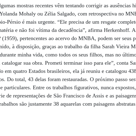
gumas mostras recentes vêm tentando corrigir as ausências hi
 Yolanda Mohaly ou Zélia Salgado, com retrospectiva no MNB
oio-Pérsio é mais urgente. “Ele precisa de um resgate comple
 matéria e não foi vítima da decadência”, afirma Herkenhoff. A
2
(1959), pertencentes ao acervo do MNBA, podem ser seus po
nido, à disposição, graças ao trabalho da filha Sarah Vieira 
durante minha vida, como todos os seus filhos, mas no últim
 catalogar sua obra. Prometi terminar isso para ele”, conta S
o em quatro Estados brasileiros, ela já reuniu e catalogou 438
os. Do total, 43 delas foram restauradas. O próximo passo ser
 e particulares. Entre os trabalhos figurativos, nunca expostos
rie de representações de São Francisco de Assis e as paisagen
trabalhos são justamente 38 aquarelas com paisagens abstratas