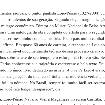
entos radicais, o pintor paulista Loio-Pérsio (1927-2004) c
 tantos talentos de sua geração. Segundo ele, a marginalização
 milagre econômico. Diretor do Museu Nacional de Belas Ar
ara uma antologia da obra completa do artista para o segund
de a ser mesquinho com sua história. É um país muito canibal
e”, afirma. Em quase 60 anos de carreira, a resposta de Loio a
um incansável documentarista teórico de seu processo criativo
hos sobre a arte de seu tempo, e o esforço não foi em vão. Se
Farias conhecesse sua trajetória e escrevesse o belo texto
Da 
cado no único livro dedicado ao artista,
A arte de Loio-Pérsio
 de sua geração, do qual eu só tinha uma referência verbal”, 
e foi um nômade. No Brasil, sempre foi muito fácil ser sote
e você fica longe, desaparece”, diz.
ta, Loio-Pérsio Navarro Vieira Magalhães viveu em Curitiba, 