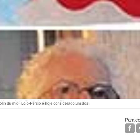
olin du midi, Loio-Pérsio é hoje considerado um dos
Para co