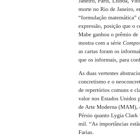
Janeiro, Paris, Lisboa, Vit
morte no Rio de Janeiro, e
“formulação matemática” da
expressão, posição que o 
Mabe ganhou o prêmio de p
mostra com a série
Compos
as cartas foram os informa
que os informais, para con
As duas vertentes abstraci
concretismo e o neoconcret
de repertórios comuns e cl
valor nos Estados Unidos p
de Arte Moderna (MAM), do
Pérsio quanto Lygia Clark
mil. “As importâncias estão
Farias.