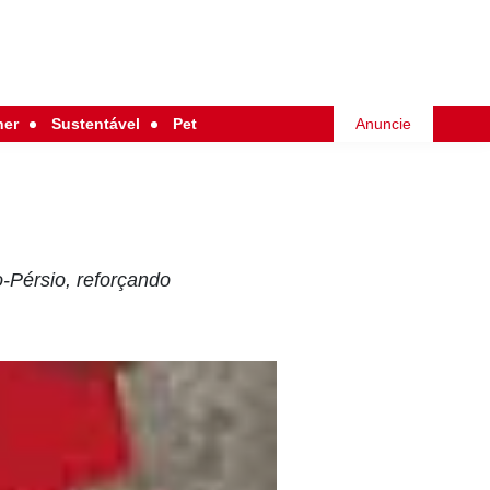
her
Sustentável
Pet
Anuncie
o-Pérsio, reforçando