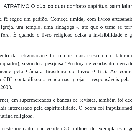
o quer conforto espiritual sem falar de
 da fé segue um padrão. Começa tímida, com livros artesanais
igreja, um templo, uma sinagoga -, até que o tema se torn
fora. É quando o livro religioso deixa a invisibilidade e g
nto da religiosidade foi o que mais cresceu em fatura
a quadro), segundo a pesquisa "Produção e vendas do mercado 
emente pela Câmara Brasileira do Livro (CBL). Ao contrá
a CBL contabilizou a venda nas igrejas – responsáveis pela 
 2008.
ernet, em supermercados e bancas de revistas, também foi dec
is interessado pela espiritualidade. O boom foi impulsionad
utrina religiosa.
rs deste mercado, que vendeu 50 milhões de exemplares e g