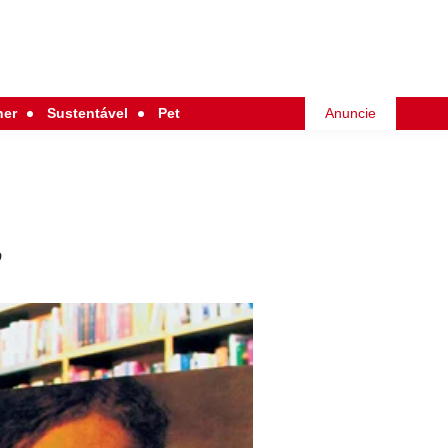
her
Sustentável
Pet
Anuncie
o