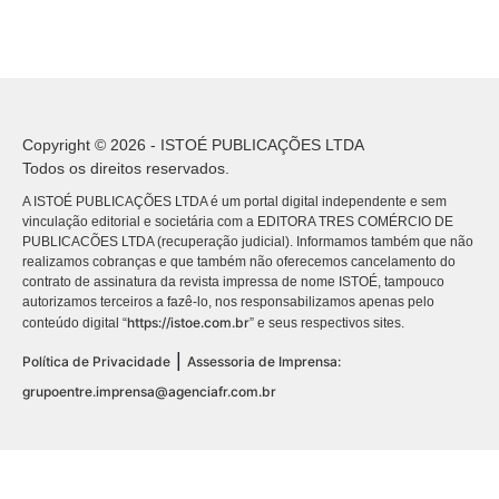
Copyright © 2026 - ISTOÉ PUBLICAÇÕES LTDA
Todos os direitos reservados.
A ISTOÉ PUBLICAÇÕES LTDA é um portal digital independente e sem
vinculação editorial e societária com a EDITORA TRES COMÉRCIO DE
PUBLICACÕES LTDA (recuperação judicial). Informamos também que não
realizamos cobranças e que também não oferecemos cancelamento do
contrato de assinatura da revista impressa de nome ISTOÉ, tampouco
autorizamos terceiros a fazê-lo, nos responsabilizamos apenas pelo
https://istoe.com.br
conteúdo digital “
” e seus respectivos sites.
|
Política de Privacidade
Assessoria de Imprensa:
grupoentre.imprensa@agenciafr.com.br