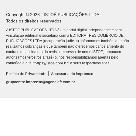
Copyright © 2026 - ISTOÉ PUBLICAÇÕES LTDA
Todos os direitos reservados.
A ISTOÉ PUBLICAÇÕES LTDA é um portal digital independente e sem
vinculação editorial e societária com a EDITORA TRES COMÉRCIO DE
PUBLICACÕES LTDA (recuperação judicial). Informamos também que não
realizamos cobranças e que também não oferecemos cancelamento do
contrato de assinatura da revista impressa de nome ISTOÉ, tampouco
autorizamos terceiros a fazê-lo, nos responsabilizamos apenas pelo
https://istoe.com.br
conteúdo digital “
” e seus respectivos sites.
|
Política de Privacidade
Assessoria de Imprensa:
grupoentre.imprensa@agenciafr.com.br