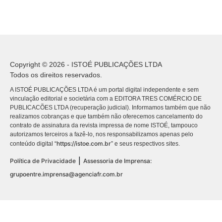
Copyright © 2026 - ISTOÉ PUBLICAÇÕES LTDA
Todos os direitos reservados.
A ISTOÉ PUBLICAÇÕES LTDA é um portal digital independente e sem
vinculação editorial e societária com a EDITORA TRES COMÉRCIO DE
PUBLICACÕES LTDA (recuperação judicial). Informamos também que não
realizamos cobranças e que também não oferecemos cancelamento do
contrato de assinatura da revista impressa de nome ISTOÉ, tampouco
autorizamos terceiros a fazê-lo, nos responsabilizamos apenas pelo
https://istoe.com.br
conteúdo digital “
” e seus respectivos sites.
|
Política de Privacidade
Assessoria de Imprensa:
grupoentre.imprensa@agenciafr.com.br