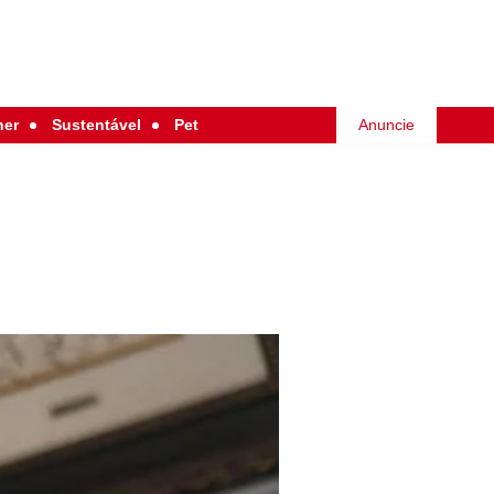
her
Sustentável
Pet
Anuncie