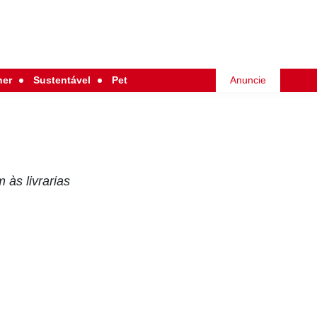
her
Sustentável
Pet
Anuncie
às livrarias