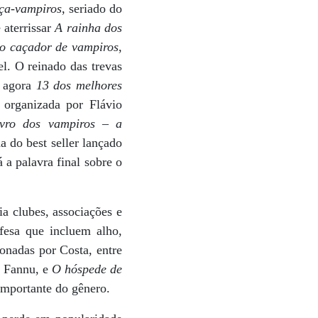
aça-vampiros
, seriado do
 aterrissar
A rainha dos
 o caçador de vampiros
,
l. O reinado das trevas
e agora
13 dos melhores
 organizada por Flávio
ivro dos vampiros – a
a do best seller lançado
 a palavra final sobre o
ia clubes, associações e
fesa que incluem alho,
onadas por Costa, entre
e Fannu, e
O hóspede de
importante do gênero.