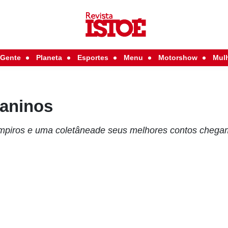
Gente
Planeta
Esportes
Menu
Motorshow
Mul
caninos
piros e uma coletâneade seus melhores contos chegam 