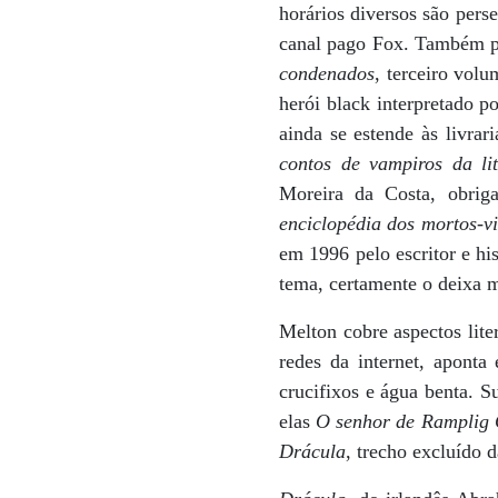
horários diversos são pers
canal pago Fox. Também pu
condenados
, terceiro vol
herói black interpretado p
ainda se estende às livrar
contos de vampiros da lit
Moreira da Costa, obrig
enciclopédia dos mortos-v
em 1996 pelo escritor e hi
tema, certamente o deixa m
Melton cobre aspectos lite
redes da internet, aponta
crucifixos e água benta. S
elas
O senhor de Ramplig 
Drácula
, trecho excluído 