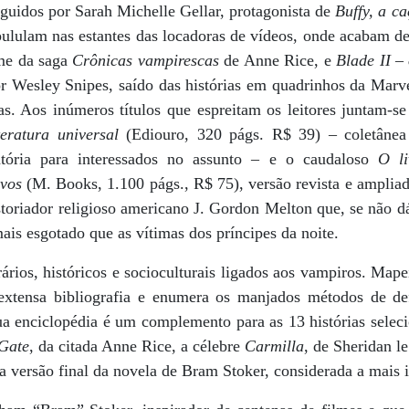
eguidos por Sarah Michelle Gellar, protagonista de
Buffy, a c
lulam nas estantes das locadoras de vídeos, onde acabam de
ume da saga
Crônicas vampirescas
de Anne Rice, e
Blade II –
or Wesley Snipes, saído das histórias em quadrinhos da Marve
ias. Aos inúmeros títulos que espreitam os leitores juntam-s
eratura universal
(Ediouro, 320 págs. R$ 39) – coletânea
atória para interessados no assunto – e o caudaloso
O l
ivos
(M. Books, 1.100 págs., R$ 75), versão revista e ampliad
storiador religioso americano J. Gordon Melton que, se não dá
ais esgotado que as vítimas dos príncipes da noite.
rários, históricos e socioculturais ligados aos vampiros. Mape
 extensa bibliografia e enumera os manjados métodos de de
ua enciclopédia é um complemento para as 13 histórias seleci
Gate
, da citada Anne Rice, a célebre
Carmilla
, de Sheridan l
da versão final da novela de Bram Stoker, considerada a mais 