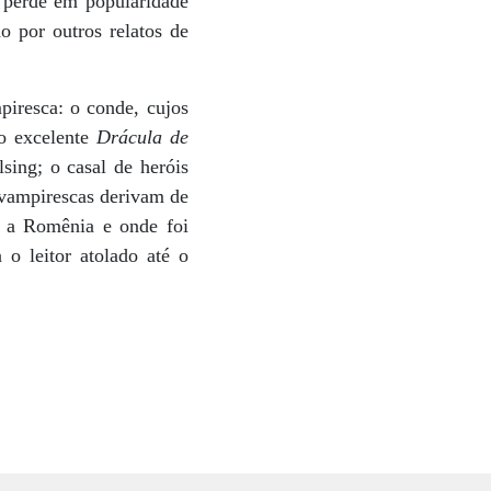
e perde em popularidade
 por outros relatos de
piresca: o conde, cujos
o excelente
Drácula de
sing; o casal de heróis
 vampirescas derivam de
a a Romênia e onde foi
 o leitor atolado até o