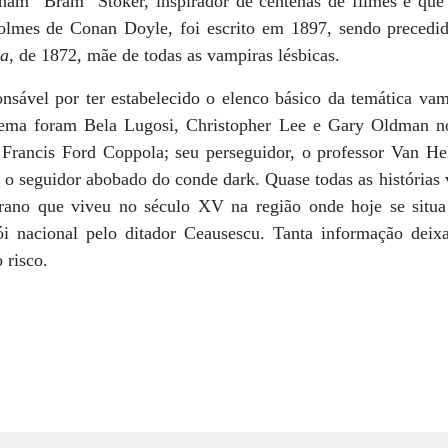
aham “Bram” Stoker, inspirador de centenas de filmes e qu
lmes de Conan Doyle, foi escrito em 1897, sendo precedido
la
, de 1872, mãe de todas as vampiras lésbicas.
onsável por ter estabelecido o elenco básico da temática vam
inema foram Bela Lugosi, Christopher Lee e Gary Oldman n
r Francis Ford Coppola; seu perseguidor, o professor Van Hel
 o seguidor abobado do conde dark. Quase todas as histórias
rano que viveu no século XV na região onde hoje se situ
i nacional pelo ditador Ceausescu. Tanta informação deixa
 risco.