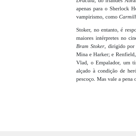
Drácula
, do irlandês Abr
apenas para o Sherlock Ho
vampirismo, como
Carmil
Stoker, no entanto, é resp
maiores intérpretes no c
Bram Stoker
, dirigido po
Mina e Harker; e Renfield,
Vlad, o Empalador, um ti
alçado à condição de heró
pescoço. Mas vale a pena o