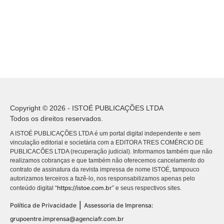
Copyright © 2026 - ISTOÉ PUBLICAÇÕES LTDA
Todos os direitos reservados.
A ISTOÉ PUBLICAÇÕES LTDA é um portal digital independente e sem
vinculação editorial e societária com a EDITORA TRES COMÉRCIO DE
PUBLICACÕES LTDA (recuperação judicial). Informamos também que não
realizamos cobranças e que também não oferecemos cancelamento do
contrato de assinatura da revista impressa de nome ISTOÉ, tampouco
autorizamos terceiros a fazê-lo, nos responsabilizamos apenas pelo
https://istoe.com.br
conteúdo digital “
” e seus respectivos sites.
|
Política de Privacidade
Assessoria de Imprensa:
grupoentre.imprensa@agenciafr.com.br