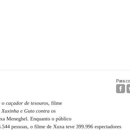
Para co
e o caçador de tesouros
, filme
u
Xuxinha e Guto contra os
uxa Meneghel. Enquanto o público
3.544 pessoas, o filme de Xuxa teve 399.996 espectadores