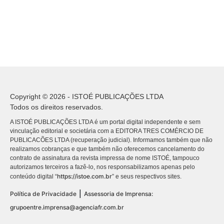
Copyright © 2026 - ISTOÉ PUBLICAÇÕES LTDA
Todos os direitos reservados.
A ISTOÉ PUBLICAÇÕES LTDA é um portal digital independente e sem
vinculação editorial e societária com a EDITORA TRES COMÉRCIO DE
PUBLICACÕES LTDA (recuperação judicial). Informamos também que não
realizamos cobranças e que também não oferecemos cancelamento do
contrato de assinatura da revista impressa de nome ISTOÉ, tampouco
autorizamos terceiros a fazê-lo, nos responsabilizamos apenas pelo
https://istoe.com.br
conteúdo digital “
” e seus respectivos sites.
|
Política de Privacidade
Assessoria de Imprensa:
grupoentre.imprensa@agenciafr.com.br