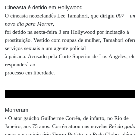
Cineasta é detido em Hollywood
O cineasta neozelandês Lee Tamahori, que dirigiu
007 – u
novo dia para Morrer
,
foi detido na sexta-feira 3 em Hollywood por incitação à
prostituição. Vestido com roupas de mulher, Tamahori ofer
serviços sexuais a um agente policial
à paisana. Acusado pela Corte Superior de Los Angeles, el
responderá ao
processo em liberdade.
Morreram
• O ator gaúcho Guilherme Corrêa, de infarto, no Rio de
Janeiro, aos 75 anos. Corrêa atuou nas novelas
Rei do gad
amor
e na minissérie
Tereza Batista
, na Rede Globo, além d