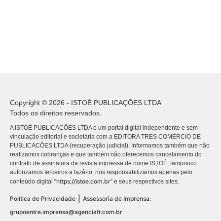
Copyright © 2026 - ISTOÉ PUBLICAÇÕES LTDA
Todos os direitos reservados.
A ISTOÉ PUBLICAÇÕES LTDA é um portal digital independente e sem
vinculação editorial e societária com a EDITORA TRES COMÉRCIO DE
PUBLICACÕES LTDA (recuperação judicial). Informamos também que não
realizamos cobranças e que também não oferecemos cancelamento do
contrato de assinatura da revista impressa de nome ISTOÉ, tampouco
autorizamos terceiros a fazê-lo, nos responsabilizamos apenas pelo
https://istoe.com.br
conteúdo digital “
” e seus respectivos sites.
|
Política de Privacidade
Assessoria de Imprensa:
grupoentre.imprensa@agenciafr.com.br