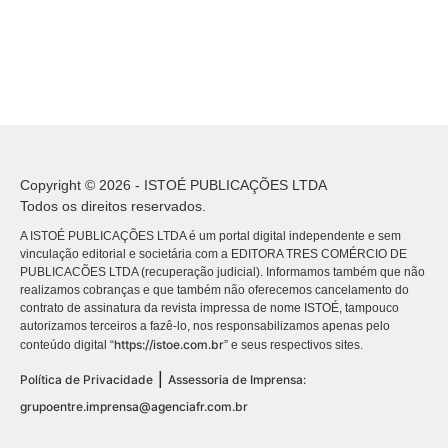
Copyright © 2026 - ISTOÉ PUBLICAÇÕES LTDA
Todos os direitos reservados.
A ISTOÉ PUBLICAÇÕES LTDA é um portal digital independente e sem
vinculação editorial e societária com a EDITORA TRES COMÉRCIO DE
PUBLICACÕES LTDA (recuperação judicial). Informamos também que não
realizamos cobranças e que também não oferecemos cancelamento do
contrato de assinatura da revista impressa de nome ISTOÉ, tampouco
autorizamos terceiros a fazê-lo, nos responsabilizamos apenas pelo
https://istoe.com.br
conteúdo digital “
” e seus respectivos sites.
|
Política de Privacidade
Assessoria de Imprensa:
grupoentre.imprensa@agenciafr.com.br