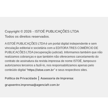
Copyright © 2026 - ISTOÉ PUBLICAÇÕES LTDA
Todos os direitos reservados.
A ISTOÉ PUBLICAÇÕES LTDA é um portal digital independente e sem
vinculação editorial e societária com a EDITORA TRES COMÉRCIO DE
PUBLICACÕES LTDA (recuperação judicial). Informamos também que não
realizamos cobranças e que também não oferecemos cancelamento do
contrato de assinatura da revista impressa de nome ISTOÉ, tampouco
autorizamos terceiros a fazê-lo, nos responsabilizamos apenas pelo
https://istoe.com.br
conteúdo digital “
” e seus respectivos sites.
|
Política de Privacidade
Assessoria de Imprensa:
grupoentre.imprensa@agenciafr.com.br