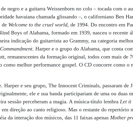
de negro e a guitarra Weissenborn no colo – tocada com o aux
oridade havaiana chamada glissando –, o californiano Ben Ha
o de
Welcome to the cruel world
, de 1994. Do encontro em Pa
 Blind Boys of Alabama, formado em 1939, nasceu o recente
imeira indicação do guitarrista ao Grammy, na categoria melh
h Commandment
. Harper e o grupo do Alabama, que conta com
tt, remanescentes da formação original, todos com mais de 
ulo como melhor performance gospel. O CD concorre como o m
e. Harper e seu grupo, The Innocent Criminals, passaram de 
Originalmente, ele e sua banda participariam de uma ou duas 
eira sessão perceberam a magia. A música-título lembra
Let it
em direção ao canto religioso. Mas o restante do repertório
déia da interação dos músicos, das 11 faixas apenas
Mother pr