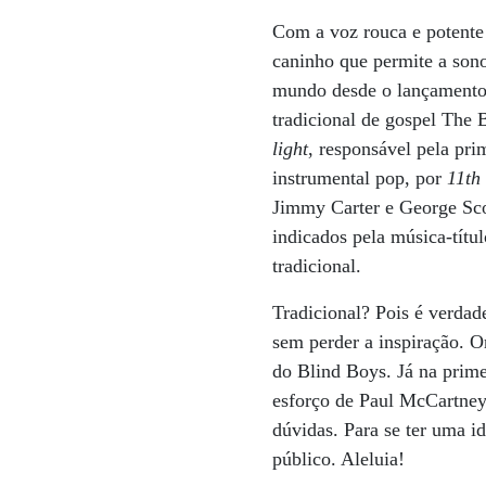
Com a voz rouca e potente 
caninho que permite a son
mundo desde o lançament
tradicional de gospel The
light
, responsável pela pr
instrumental pop, por
11t
Jimmy Carter e George Sco
indicados pela música-tít
tradicional.
Tradicional? Pois é verdad
sem perder a inspiração. 
do Blind Boys. Já na prim
esforço de Paul McCartney 
dúvidas. Para se ter uma i
público. Aleluia!