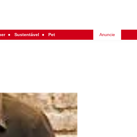
her
Sustentável
Pet
Anuncie