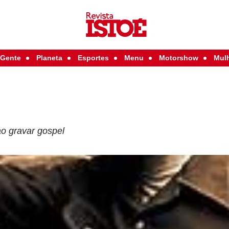
Gente
Planeta
Esportes
Menu
Motorshow
Mul
o gravar gospel