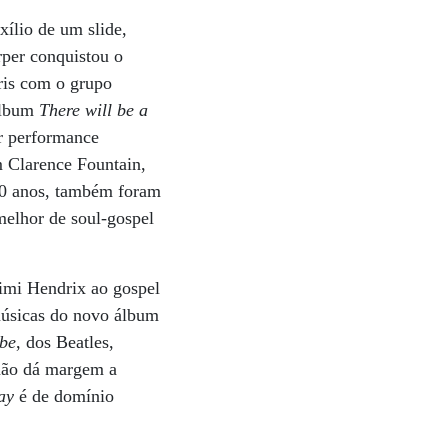
ílio de um slide,
rper conquistou o
ris com o grupo
 álbum
There will be a
or performance
 Clarence Fountain,
70 anos, também foram
elhor de soul-gospel
Jimi Hendrix ao gospel
músicas do novo álbum
 be
, dos Beatles,
 não dá margem a
ay
é de domínio