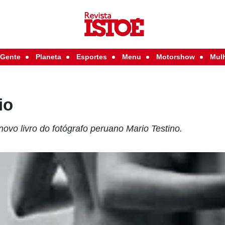
Gente
Planeta
Esportes
Menu
Motorshow
Mul
io
novo livro do fotógrafo peruano Mario Testino.