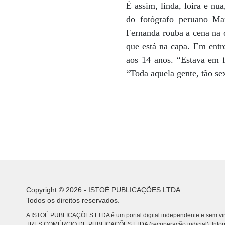
É assim, linda, loira e nu
do fotógrafo peruano Ma
Fernanda rouba a cena na 
que está na capa. Em entre
aos 14 anos. “Estava em f
“Toda aquela gente, tão s
Copyright © 2026 - ISTOÉ PUBLICAÇÕES LTDA
Todos os direitos reservados.
A ISTOÉ PUBLICAÇÕES LTDA é um portal digital independente e sem vin
TRES COMÉRCIO DE PUBLICACÕES LTDA (recuperação judicial). Info