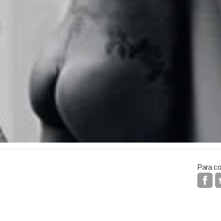
Para co