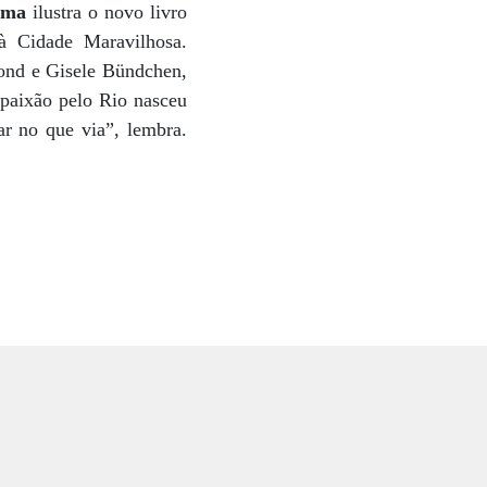
ima
ilustra o novo livro
à Cidade Maravilhosa.
mond e Gisele Bündchen,
 paixão pelo Rio nasceu
ar no que via”, lembra.