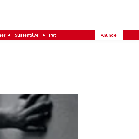
her
Sustentável
Pet
Anuncie