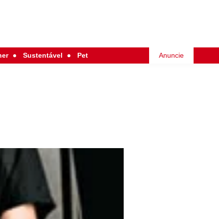
her
Sustentável
Pet
Anuncie