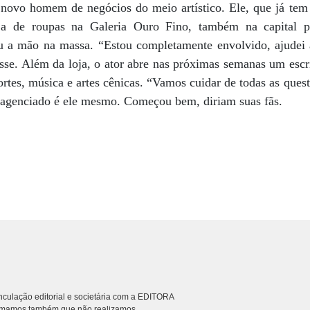
novo homem de negócios do meio artístico. Ele, que já tem
ja de roupas na Galeria Ouro Fino, também na capital pa
u a mão na massa. “Estou completamente envolvido, ajudei a 
sse. Além da loja, o ator abre nas próximas semanas um escr
ortes, música e artes cênicas. “Vamos cuidar de todas as quest
o agenciado é ele mesmo. Começou bem, diriam suas fãs.
culação editorial e societária com a EDITORA
rmamos também que não realizamos