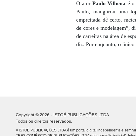
O ator
Paulo Vilhena
é o 
Paulo, inaugurou uma lo
empreitada dê certo, mete
de cores e modelagem”, di
de carreiras na área de esp
diz. Por enquanto, o únic
Copyright © 2026 - ISTOÉ PUBLICAÇÕES LTDA
Todos os direitos reservados.
A ISTOÉ PUBLICAÇÕES LTDA é um portal digital independente e sem vin
TRES COMÉRCIO DE PUBLICACÕES LTDA (recuperação judicial). Info