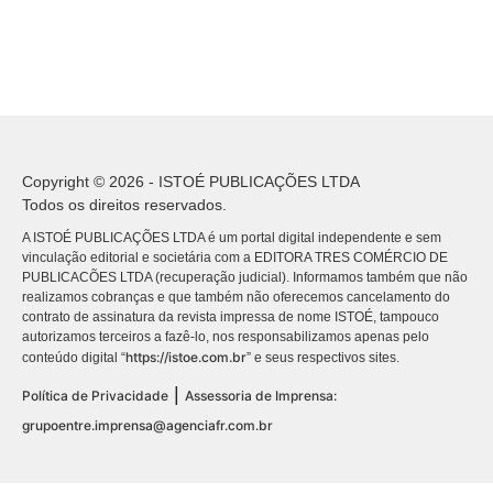
Copyright © 2026 - ISTOÉ PUBLICAÇÕES LTDA
Todos os direitos reservados.
A ISTOÉ PUBLICAÇÕES LTDA é um portal digital independente e sem
vinculação editorial e societária com a EDITORA TRES COMÉRCIO DE
PUBLICACÕES LTDA (recuperação judicial). Informamos também que não
realizamos cobranças e que também não oferecemos cancelamento do
contrato de assinatura da revista impressa de nome ISTOÉ, tampouco
autorizamos terceiros a fazê-lo, nos responsabilizamos apenas pelo
https://istoe.com.br
conteúdo digital “
” e seus respectivos sites.
|
Política de Privacidade
Assessoria de Imprensa:
grupoentre.imprensa@agenciafr.com.br