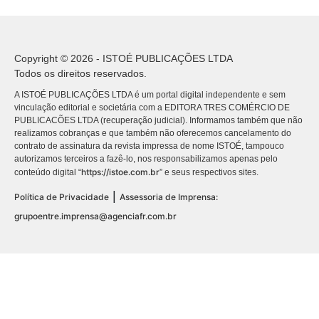
Copyright © 2026 - ISTOÉ PUBLICAÇÕES LTDA
Todos os direitos reservados.
A ISTOÉ PUBLICAÇÕES LTDA é um portal digital independente e sem
vinculação editorial e societária com a EDITORA TRES COMÉRCIO DE
PUBLICACÕES LTDA (recuperação judicial). Informamos também que não
realizamos cobranças e que também não oferecemos cancelamento do
contrato de assinatura da revista impressa de nome ISTOÉ, tampouco
autorizamos terceiros a fazê-lo, nos responsabilizamos apenas pelo
https://istoe.com.br
conteúdo digital “
” e seus respectivos sites.
|
Política de Privacidade
Assessoria de Imprensa:
grupoentre.imprensa@agenciafr.com.br