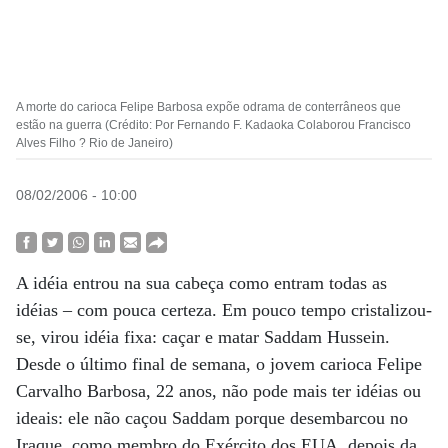
A morte do carioca Felipe Barbosa expõe odrama de conterrâneos que
estão na guerra (Crédito: Por Fernando F. Kadaoka Colaborou Francisco
Alves Filho ? Rio de Janeiro)
08/02/2006 - 10:00
A idéia entrou na sua cabeça como entram todas as
idéias – com pouca certeza. Em pouco tempo cristalizou-
se, virou idéia fixa: caçar e matar Saddam Hussein.
Desde o último final de semana, o jovem carioca Felipe
Carvalho Barbosa, 22 anos, não pode mais ter idéias ou
ideais: ele não caçou Saddam porque desembarcou no
Iraque, como membro do Exército dos EUA, depois da