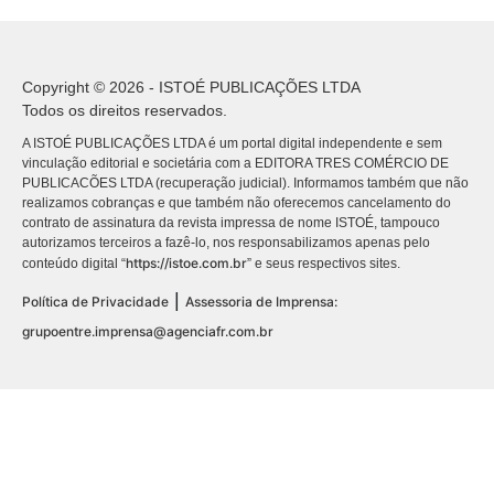
Copyright © 2026 - ISTOÉ PUBLICAÇÕES LTDA
Todos os direitos reservados.
A ISTOÉ PUBLICAÇÕES LTDA é um portal digital independente e sem
vinculação editorial e societária com a EDITORA TRES COMÉRCIO DE
PUBLICACÕES LTDA (recuperação judicial). Informamos também que não
realizamos cobranças e que também não oferecemos cancelamento do
contrato de assinatura da revista impressa de nome ISTOÉ, tampouco
autorizamos terceiros a fazê-lo, nos responsabilizamos apenas pelo
https://istoe.com.br
conteúdo digital “
” e seus respectivos sites.
|
Política de Privacidade
Assessoria de Imprensa:
grupoentre.imprensa@agenciafr.com.br