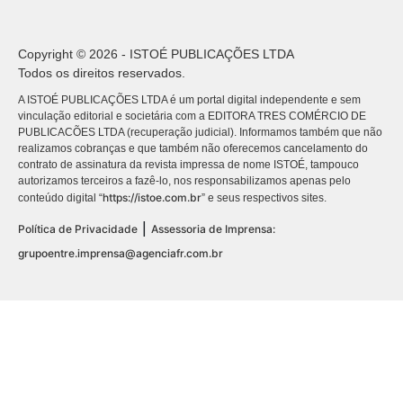
Copyright © 2026 - ISTOÉ PUBLICAÇÕES LTDA
Todos os direitos reservados.
A ISTOÉ PUBLICAÇÕES LTDA é um portal digital independente e sem
vinculação editorial e societária com a EDITORA TRES COMÉRCIO DE
PUBLICACÕES LTDA (recuperação judicial). Informamos também que não
realizamos cobranças e que também não oferecemos cancelamento do
contrato de assinatura da revista impressa de nome ISTOÉ, tampouco
autorizamos terceiros a fazê-lo, nos responsabilizamos apenas pelo
https://istoe.com.br
conteúdo digital “
” e seus respectivos sites.
|
Política de Privacidade
Assessoria de Imprensa:
grupoentre.imprensa@agenciafr.com.br