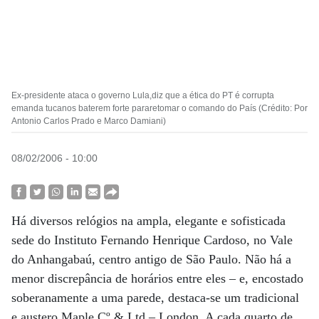
Ex-presidente ataca o governo Lula,diz que a ética do PT é corrupta
emanda tucanos baterem forte pararetomar o comando do País (Crédito: Por
Antonio Carlos Prado e Marco Damiani)
08/02/2006 - 10:00
Há diversos relógios na ampla, elegante e sofisticada
sede do Instituto Fernando Henrique Cardoso, no Vale
do Anhangabaú, centro antigo de São Paulo. Não há a
menor discrepância de horários entre eles – e, encostado
soberanamente a uma parede, destaca-se um tradicional
e austero Maple Cº & Ltd – London. A cada quarto de