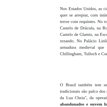
Nos Estados Unidos, as ci
quer se arrepiar, com inú
terror com requintes. No r
Castelo de Drácula, na Ro
Castelo de Glamis, na Escó
rezando. No Palácio Linl
armadura medieval que o
Chillingham, Tulloch e Co
O Brasil também tem seu
tradicionais são palco do
da Lua Cheia", da operad
abandonados e ouvem his