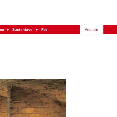
her
Sustentável
Pet
Anuncie