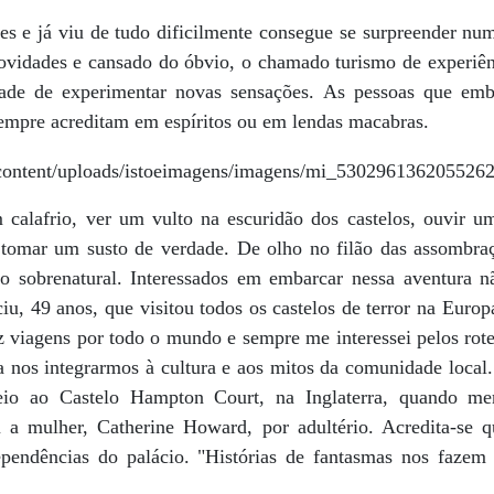
es e já viu de tudo dificilmente consegue se surpreender nu
ovidades e cansado do óbvio, o chamado turismo de experiênci
lidade de experimentar novas sensações. As pessoas que em
sempre acreditam em espíritos ou em lendas macabras.
calafrio, ver um vulto na escuridão dos castelos, ouvir u
 tomar um susto de verdade. De olho no filão das assombra
o sobrenatural. Interessados em embarcar nessa aventura n
u, 49 anos, que visitou todos os castelos de terror na Europ
z viagens por todo o mundo e sempre me interessei pelos rot
a nos integrarmos à cultura e aos mitos da comunidade local
eio ao Castelo Hampton Court, na Inglaterra, quando me
a mulher, Catherine Howard, por adultério. Acredita-se qu
pendências do palácio. "Histórias de fantasmas nos fazem 