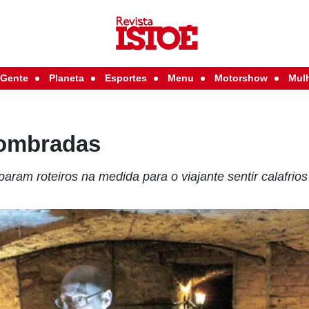
Gente
Planeta
Esportes
Menu
Motorshow
Mul
sombradas
aram roteiros na medida para o viajante sentir calafrios