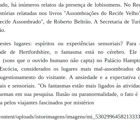
tado, há inúmeros relatos da presença de lobisomens. No Reci
stórias relatadas nos livros "Assombrações do Recife Velho"
cife Assombrado", de Roberto Beltrão. A Secretaria de Tur
ão.
stes lugares: espíritos ou experiências sensoriais? Para
de de Hertfordshire, o fantasma está no cérebro. Ele i
m (sons que o ouvido humano não capta) no Palácio Hampton
Escócia, considerados os lugares mais mal-assombrados 
 sugestionamento do visitante. A ansiedade e a expectativ
uais e sensoriais. "Os fantasmas estão mais ligados às ativid
iseman em sua pesquisa. Ilusão ou paranormalidade, o fato é 
a pelos viajantes fascinados por mistérios