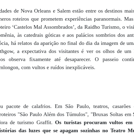
dades de Nova Orleans e Salem estão entre os destinos mai
meros roteiros que prometem experiências paranormais. Mas
oteiro ‘Castelos Mal Assombrados’, da Raidho Turismo, o visi
mênia, às catedrais góticas e aos palácios sombrios dos ant
cia, há relatos da aparição no final do dia da imagem de um
ithgow, a expectativa dos visitantes é ver os olhos de 
s observa fixamente até desaparecer. O passeio conti
mlongon, com vultos e ruídos inexplicáveis.
 pacote de calafrios. Em São Paulo, teatros, casarões 
s roteiros "São Paulo Além dos Túmulos", "Bruxas Soltas em 
ora de turismo Graffit.
Os turistas procuram vultos em 
tórias das luzes que se apagam sozinhas no Teatro Mu