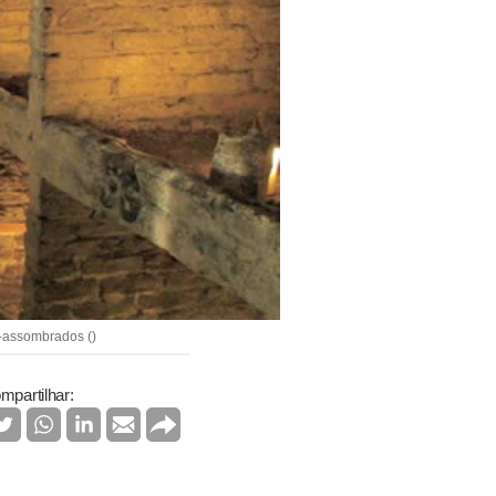
l-assombrados ()
mpartilhar: