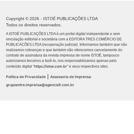
Copyright © 2026 - ISTOÉ PUBLICAÇÕES LTDA
Todos os direitos reservados.
A ISTOÉ PUBLICAÇÕES LTDA é um portal digital independente e sem
vinculação editorial e societária com a EDITORA TRES COMÉRCIO DE
PUBLICACÕES LTDA (recuperação judicial). Informamos também que não
realizamos cobranças e que também não oferecemos cancelamento do
contrato de assinatura da revista impressa de nome ISTOÉ, tampouco
autorizamos terceiros a fazê-lo, nos responsabilizamos apenas pelo
https://istoe.com.br
conteúdo digital “
” e seus respectivos sites.
|
Política de Privacidade
Assessoria de Imprensa:
grupoentre.imprensa@agenciafr.com.br