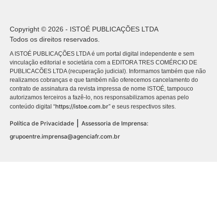
Copyright © 2026 - ISTOÉ PUBLICAÇÕES LTDA
Todos os direitos reservados.
A ISTOÉ PUBLICAÇÕES LTDA é um portal digital independente e sem
vinculação editorial e societária com a EDITORA TRES COMÉRCIO DE
PUBLICACÕES LTDA (recuperação judicial). Informamos também que não
realizamos cobranças e que também não oferecemos cancelamento do
contrato de assinatura da revista impressa de nome ISTOÉ, tampouco
autorizamos terceiros a fazê-lo, nos responsabilizamos apenas pelo
https://istoe.com.br
conteúdo digital “
” e seus respectivos sites.
|
Política de Privacidade
Assessoria de Imprensa:
grupoentre.imprensa@agenciafr.com.br