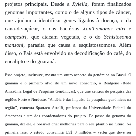
projetos principais. Desde a
Xylella
, foram finalizados
genomas importantes, como o de alguns tipos de câncer,
que ajudam a identificar genes ligados à doença, o da
cana-de-açúcar, o das bactérias
Xanthomonas citri
e
campestri
, que atacam vegetais, e o do
Schistosoma
mansoni
, parasita que causa a esquistossomose. Além
disso, o País está envolvido na decodificação do café, do
eucalipto e do guaraná.
Esse projeto, inclusive, mostra um outro aspecto da genômica no Brasil. O
guaraná é o primeiro alvo de um novo consórcio, o Realgene (Rede
Amazônia Legal de Pesquisas Genômicas), que une centros de pesquisa das
regiões Norte e Nordeste. “A idéia é dar impulso às pesquisas genômicas na
região”, comenta Spartaco Astolfi, professor da Universidade Federal do
Amazonas e um dos coordenadores do projeto. De posse do genoma do
guaraná, diz ele, é possível criar melhorias para o seu plantio no futuro. Na
primeira fase, o estudo consumirá US$ 3 milhões – verba que deve ser