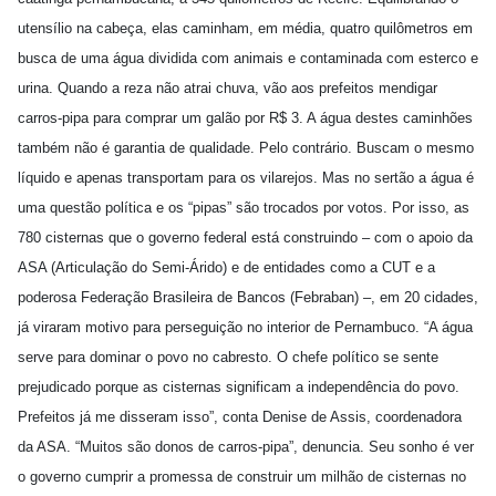
utensílio na cabeça, elas caminham, em média, quatro quilômetros em
busca de uma água dividida com animais e contaminada com esterco e
urina. Quando a reza não atrai chuva, vão aos prefeitos mendigar
carros-pipa para comprar um galão por R$ 3. A água destes caminhões
também não é garantia de qualidade. Pelo contrário. Buscam o mesmo
líquido e apenas transportam para os vilarejos. Mas no sertão a água é
uma questão política e os “pipas” são trocados por votos. Por isso, as
780 cisternas que o governo federal está construindo – com o apoio da
ASA (Articulação do Semi-Árido) e de entidades como a CUT e a
poderosa Federação Brasileira de Bancos (Febraban) –, em 20 cidades,
já viraram motivo para perseguição no interior de Pernambuco. “A água
serve para dominar o povo no cabresto. O chefe político se sente
prejudicado porque as cisternas significam a independência do povo.
Prefeitos já me disseram isso”, conta Denise de Assis, coordenadora
da ASA. “Muitos são donos de carros-pipa”, denuncia. Seu sonho é ver
o governo cumprir a promessa de construir um milhão de cisternas no