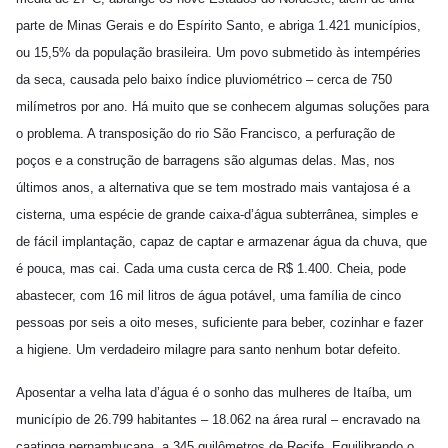
parte de Minas Gerais e do Espírito Santo, e abriga 1.421 municípios,
ou 15,5% da população brasileira. Um povo submetido às intempéries
da seca, causada pelo baixo índice pluviométrico – cerca de 750
milímetros por ano. Há muito que se conhecem algumas soluções para
o problema. A transposição do rio São Francisco, a perfuração de
poços e a construção de barragens são algumas delas. Mas, nos
últimos anos, a alternativa que se tem mostrado mais vantajosa é a
cisterna, uma espécie de grande caixa-d’água subterrânea, simples e
de fácil implantação, capaz de captar e armazenar água da chuva, que
é pouca, mas cai. Cada uma custa cerca de R$ 1.400. Cheia, pode
abastecer, com 16 mil litros de água potável, uma família de cinco
pessoas por seis a oito meses, suficiente para beber, cozinhar e fazer
a higiene. Um verdadeiro milagre para santo nenhum botar defeito.
Aposentar a velha lata d’água é o sonho das mulheres de Itaíba, um
município de 26.799 habitantes – 18.062 na área rural – encravado na
caatinga pernambucana, a 345 quilômetros de Recife. Equilibrando o