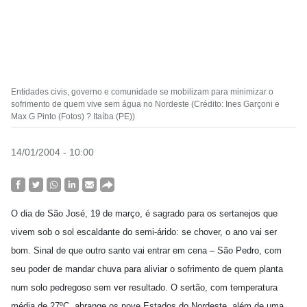
Entidades civis, governo e comunidade se mobilizam para minimizar o
sofrimento de quem vive sem água no Nordeste (Crédito: Ines Garçoni e
Max G Pinto (Fotos) ? Itaíba (PE))
14/01/2004 - 10:00
O dia de São José, 19 de março, é sagrado para os sertanejos que
vivem sob o sol escaldante do semi-árido: se chover, o ano vai ser
bom. Sinal de que outro santo vai entrar em cena – São Pedro, com
seu poder de mandar chuva para aliviar o sofrimento de quem planta
num solo pedregoso sem ver resultado. O sertão, com temperatura
média de 27ºC, abrange os nove Estados do Nordeste, além de uma