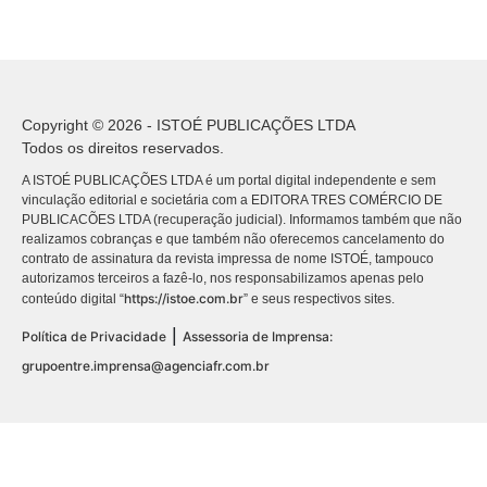
Copyright © 2026 - ISTOÉ PUBLICAÇÕES LTDA
Todos os direitos reservados.
A ISTOÉ PUBLICAÇÕES LTDA é um portal digital independente e sem
vinculação editorial e societária com a EDITORA TRES COMÉRCIO DE
PUBLICACÕES LTDA (recuperação judicial). Informamos também que não
realizamos cobranças e que também não oferecemos cancelamento do
contrato de assinatura da revista impressa de nome ISTOÉ, tampouco
autorizamos terceiros a fazê-lo, nos responsabilizamos apenas pelo
https://istoe.com.br
conteúdo digital “
” e seus respectivos sites.
|
Política de Privacidade
Assessoria de Imprensa:
grupoentre.imprensa@agenciafr.com.br