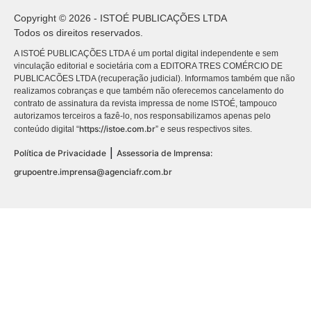
Copyright © 2026 - ISTOÉ PUBLICAÇÕES LTDA
Todos os direitos reservados.
A ISTOÉ PUBLICAÇÕES LTDA é um portal digital independente e sem
vinculação editorial e societária com a EDITORA TRES COMÉRCIO DE
PUBLICACÕES LTDA (recuperação judicial). Informamos também que não
realizamos cobranças e que também não oferecemos cancelamento do
contrato de assinatura da revista impressa de nome ISTOÉ, tampouco
autorizamos terceiros a fazê-lo, nos responsabilizamos apenas pelo
https://istoe.com.br
conteúdo digital “
” e seus respectivos sites.
|
Política de Privacidade
Assessoria de Imprensa:
grupoentre.imprensa@agenciafr.com.br