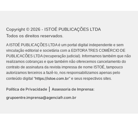
Copyright © 2026 - ISTOÉ PUBLICAÇÕES LTDA
Todos os direitos reservados.
A ISTOÉ PUBLICAÇÕES LTDA é um portal digital independente e sem
vinculação editorial e societária com a EDITORA TRES COMÉRCIO DE
PUBLICACÕES LTDA (recuperação judicial). Informamos também que não
realizamos cobranças e que também não oferecemos cancelamento do
contrato de assinatura da revista impressa de nome ISTOÉ, tampouco
autorizamos terceiros a fazê-lo, nos responsabilizamos apenas pelo
https://istoe.com.br
conteúdo digital “
” e seus respectivos sites.
|
Política de Privacidade
Assessoria de Imprensa:
grupoentre.imprensa@agenciafr.com.br