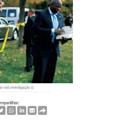
o sob investigação ()
mpartilhar: