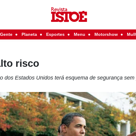
Gente
Planeta
Esportes
Menu
Motorshow
Mul
lto risco
gro dos Estados Unidos terá esquema de segurança sem