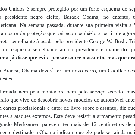
ados Unidos é sempre protegido por um forte esquema de s
o presidente negro eleito, Barack Obama, no entanto,
mericana. Na semana passada, durante sua primeira visita a
amostra da proteção que vai acompanhá-lo a partir de agora:
reta semelhante à usada pelo presidente George W. Bush. Tri
m um esquema semelhante ao do presidente e maior do que
a já disse que evita pensar sobre o assunto, mas que era 
a Branca, Obama deverá ter um novo carro, um Cadillac des
testes.
firmada nem pela montadora nem pelo serviço secreto, mas 
rafo que vive de descobrir novos modelos de automóvel ant
carros profissionais e autor de livro sobre o assunto, diz que
entes a ataques externos. Este deve resistir a armamento pesad
gundo Merksamer, parecem ter mais de 12 centímetros de e
mente destinado a Obama indicam que ele pode ser ainda ma