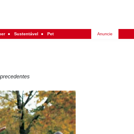
her
Sustentável
Pet
Anuncie
 precedentes