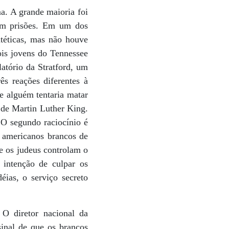
. A grande maioria foi
 em prisões. Em um dos
ntéticas, mas não houve
ois jovens do Tennessee
tório da Stratford, um
ês reações diferentes à
e alguém tentaria matar
 de Martin Luther King.
 O segundo raciocínio é
s americanos brancos de
ue os judeus controlam o
 intenção de culpar os
éias, o serviço secreto
O diretor nacional da
inal de que os brancos