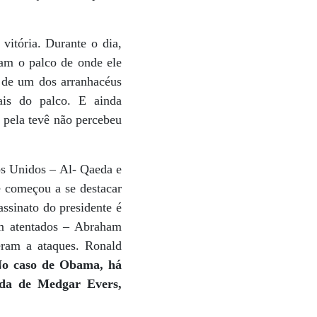
vitória. Durante o dia,
am o palco de onde ele
r de um dos arranhacéus
ais do palco. E ainda
o pela tevê não percebeu
os Unidos – Al- Qaeda e
e começou a se destacar
assinato do presidente é
em atentados – Abraham
eram a ataques. Ronald
o caso de Obama, há
vida de Medgar Evers,