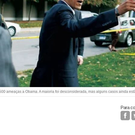
 500 ameaças a Obama. A maioria foi desconsiderada, mas alguns casos ainda estã
Para co