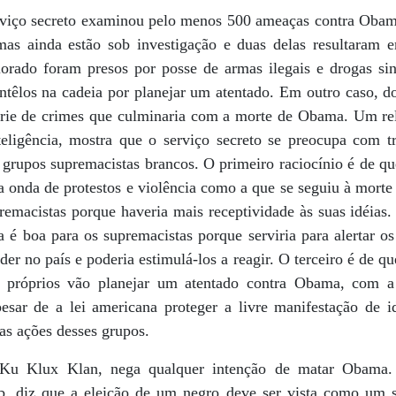
viço secreto examinou pelo menos 500 ameaças contra Obama
mas ainda estão sob investigação e duas delas resultaram
orado foram presos por posse de armas ilegais e drogas si
ntêlos na cadeia por planejar um atentado. Em outro caso, d
ie de crimes que culminaria com a morte de Obama. Um rela
teligência, mostra que o serviço secreto se preocupa com tr
grupos supremacistas brancos. O primeiro raciocínio é de qu
 onda de protestos e violência como a que se seguiu à morte
remacistas porque haveria mais receptividade às suas idéias.
 é boa para os supremacistas porque serviria para alertar o
der no país e poderia estimulá-los a reagir. O terceiro é de q
 próprios vão planejar um atentado contra Obama, com a
esar de a lei americana proteger a livre manifestação de id
as ações desses grupos.
Ku Klux Klan, nega qualquer intenção de matar Obama. 
, diz que a eleição de um negro deve ser vista como um s