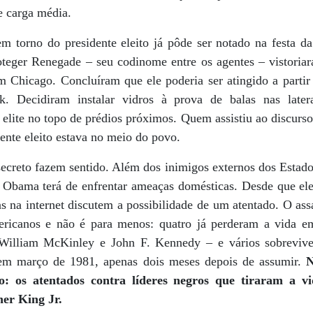
e carga média.
 torno do presidente eleito já pôde ser notado na festa da 
eger Renegade – seu codinome entre os agentes – vistoriar
em Chicago. Concluíram que ele poderia ser atingido a parti
. Decidiram instalar vidros à prova de balas nas later
 elite no topo de prédios próximos. Quem assistiu ao discurs
ente eleito estava no meio do povo.
secreto fazem sentido. Além dos inimigos externos dos Estad
-, Obama terá de enfrentar ameaças domésticas. Desde que el
ns na internet discutem a possibilidade de um atentado. O ass
ricanos e não é para menos: quatro já perderam a vida 
 William McKinley e John F. Kennedy – e vários sobreviv
s em março de 1981, apenas dois meses depois de assumir.
N
o: os atentados contra líderes negros que tiraram a 
er King Jr.