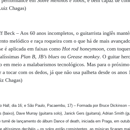
ua performance em
Sobre meninos e lobos
, é bem capaz de co
Luiz Chagas)
f Beck – Aos 60 anos incompletos, o guitarrista inglês mant
lento melódico e raça roqueira com o que há de mais avançad
ese é aplicada em faixas como
Hot rod honeymoon
, com toques
nalíssimas
Plan B, JB’s blues
ou
Grease monkey
. O guitar he
o em meio a malabarismos tecnológicos. Mas para o próximo 
 a tocar com os dedos, já que não usa palheta desde os anos 
iz Chagas)
ro Hall, dia 16; e São Paulo, Pacaembu, 17) – Formada por Bruce Dickinson –
s (baixo), Dave Murray (guitarra solo), Janick Gers (guitarra), Adrian Smith (g
e turnê de lançamento do álbum Dance of death, iniciada em Praga, em outub
de altíssimos decibéis – os solos estão consistentes, as músicas ficaram 