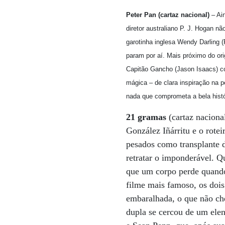
Peter Pan (cartaz nacional)
– Ain
diretor australiano P. J. Hogan n
garotinha inglesa Wendy Darling 
param por aí. Mais próximo do or
Capitão Gancho (Jason Isaacs) c
mágica – de clara inspiração na 
nada que comprometa a bela históri
21 gramas
(cartaz naciona
González Iñárritu e o rote
pesados como transplante d
retratar o imponderável. Q
que um corpo perde quando 
filme mais famoso, os dois
embaralhada, o que não che
dupla se cercou de um ele