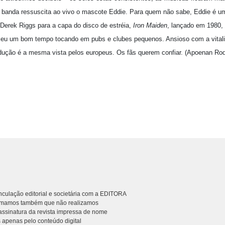
 a banda ressuscita ao vivo o mascote Eddie. Para quem não sabe, Eddie é 
o Derek Riggs para a capa do disco de estréia,
Iron Maiden
, lançado em 1980,
eu um bom tempo tocando em pubs e clubes pequenos. Ansioso com a vitalida
dução é a mesma vista pelos europeus. Os fãs querem confiar. (Apoenan Rod
culação editorial e societária com a EDITORA
rmamos também que não realizamos
ssinatura da revista impressa de nome
 apenas pelo conteúdo digital