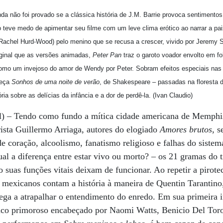
da não foi provado se a clássica história de J.M. Barrie provoca sentimentos
ão teve medo de apimentar seu filme com um leve clima erótico ao narrar a pa
(Rachel Hurd-Wood) pelo menino que se recusa a crescer, vivido por Jeremy
iginal que as versões animadas,
Peter Pan
traz o garoto voador envolto em fo
omo um invejoso do amor de Wendy por Peter. Sobram efeitos especiais nas
peça
Sonhos de uma noite de verão
, de Shakespeare – passadas na floresta 
a sobre as delícias da infância e a dor de perdê-la. (Ivan Claudio)
l) – Tendo como fundo a mítica cidade americana de Memphis
irista Guillermo Arriaga, autores do elogiado
Amores brutos
, s
e coração, alcoolismo, fanatismo religioso e falhas do siste
ual a diferença entre estar vivo ou morto? – os 21 gramas do t
suas funções vitais deixam de funcionar. Ao repetir a pirotec
 mexicanos contam a história à maneira de Quentin Tarantino
ga a atrapalhar o entendimento do enredo. Em sua primeira i
nco primoroso encabeçado por Naomi Watts, Benicio Del Toro