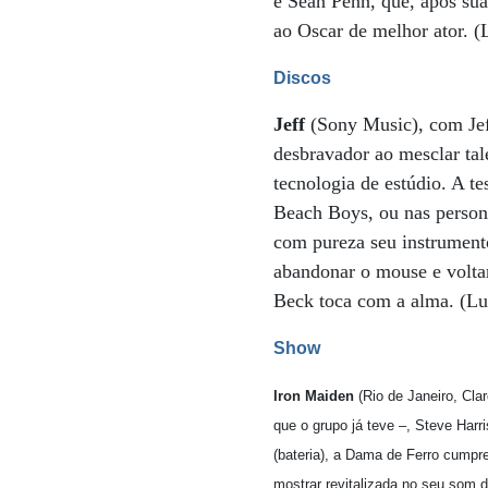
e Sean Penn, que, após s
ao Oscar de melhor ator. (
Discos
Jeff
(Sony Music), com Jef
desbravador ao mesclar ta
tecnologia de estúdio. A t
Beach Boys, ou nas perso
com pureza seu instrument
abandonar o mouse e voltar
Beck toca com a alma. (Lu
Show
Iron Maiden
(Rio de Janeiro, Cla
que o grupo já teve –, Steve Harri
(bateria), a Dama de Ferro cumpr
mostrar revitalizada no seu som 