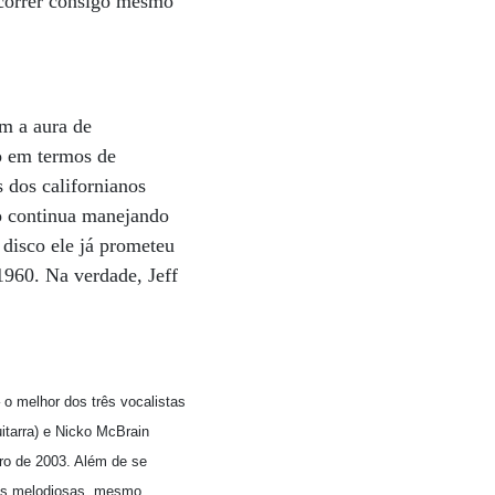
ncorrer consigo mesmo
ém a aura de
o em termos de
 dos californianos
ro continua manejando
disco ele já prometeu
1960. Na verdade, Jeff
 o melhor dos três vocalistas
uitarra) e Nicko McBrain
ro de 2003. Além de se
mais melodiosas, mesmo