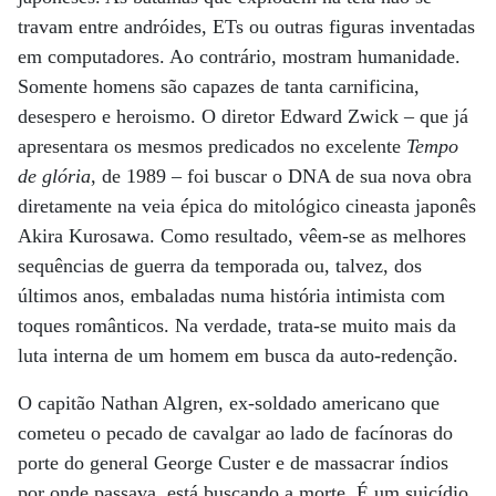
travam entre andróides, ETs ou outras figuras inventadas
em computadores. Ao contrário, mostram humanidade.
Somente homens são capazes de tanta carnificina,
desespero e heroismo. O diretor Edward Zwick – que já
apresentara os mesmos predicados no excelente
Tempo
de glória
, de 1989 – foi buscar o DNA de sua nova obra
diretamente na veia épica do mitológico cineasta japonês
Akira Kurosawa. Como resultado, vêem-se as melhores
sequências de guerra da temporada ou, talvez, dos
últimos anos, embaladas numa história intimista com
toques românticos. Na verdade, trata-se muito mais da
luta interna de um homem em busca da auto-redenção.
O capitão Nathan Algren, ex-soldado americano que
cometeu o pecado de cavalgar ao lado de facínoras do
porte do general George Custer e de massacrar índios
por onde passava, está buscando a morte. É um suicídio