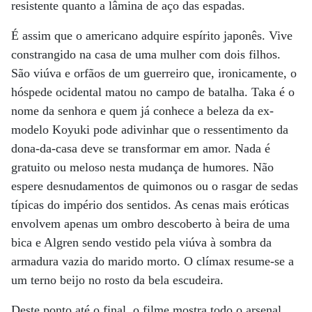
resistente quanto a lâmina de aço das espadas.
É assim que o americano adquire espírito japonês. Vive
constrangido na casa de uma mulher com dois filhos.
São viúva e orfãos de um guerreiro que, ironicamente, o
hóspede ocidental matou no campo de batalha. Taka é o
nome da senhora e quem já conhece a beleza da ex-
modelo Koyuki pode adivinhar que o ressentimento da
dona-da-casa deve se transformar em amor. Nada é
gratuito ou meloso nesta mudança de humores. Não
espere desnudamentos de quimonos ou o rasgar de sedas
típicas do império dos sentidos. As cenas mais eróticas
envolvem apenas um ombro descoberto à beira de uma
bica e Algren sendo vestido pela viúva à sombra da
armadura vazia do marido morto. O clímax resume-se a
um terno beijo no rosto da bela escudeira.
Deste ponto até o final, o filme mostra todo o arsenal