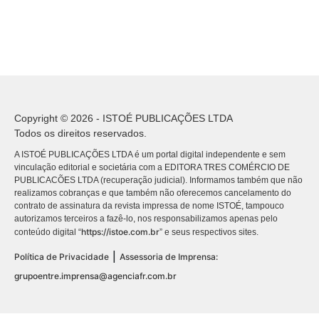
Copyright © 2026 - ISTOÉ PUBLICAÇÕES LTDA
Todos os direitos reservados.
A ISTOÉ PUBLICAÇÕES LTDA é um portal digital independente e sem
vinculação editorial e societária com a EDITORA TRES COMÉRCIO DE
PUBLICACÕES LTDA (recuperação judicial). Informamos também que não
realizamos cobranças e que também não oferecemos cancelamento do
contrato de assinatura da revista impressa de nome ISTOÉ, tampouco
autorizamos terceiros a fazê-lo, nos responsabilizamos apenas pelo
https://istoe.com.br
conteúdo digital “
” e seus respectivos sites.
|
Política de Privacidade
Assessoria de Imprensa:
grupoentre.imprensa@agenciafr.com.br