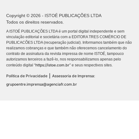
Copyright © 2026 - ISTOÉ PUBLICAÇÕES LTDA
Todos os direitos reservados.
A ISTOÉ PUBLICAÇÕES LTDA é um portal digital independente e sem
vinculação editorial e societária com a EDITORA TRES COMÉRCIO DE
PUBLICACÕES LTDA (recuperação judicial). Informamos também que não
realizamos cobranças e que também não oferecemos cancelamento do
contrato de assinatura da revista impressa de nome ISTOÉ, tampouco
autorizamos terceiros a fazê-lo, nos responsabilizamos apenas pelo
https://istoe.com.br
conteúdo digital “
” e seus respectivos sites.
|
Política de Privacidade
Assessoria de Imprensa:
grupoentre.imprensa@agenciafr.com.br