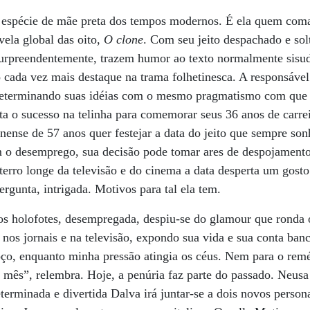
 espécie de mãe preta dos tempos modernos. É ela quem com
vela global das oito,
O clone
. Com seu jeito despachado e sol
urpreendentemente, trazem humor ao texto normalmente sisud
ada vez mais destaque na trama folhetinesca. A responsável
 determinando suas idéias com o mesmo pragmatismo com que c
a o sucesso na telinha para comemorar seus 36 anos de carrei
rinense de 57 anos quer festejar a data do jeito que sempre so
 o desemprego, sua decisão pode tomar ares de despojament
rro longe da televisão e do cinema a data desperta um gosto 
rgunta, intrigada. Motivos para tal ela tem.
os holofotes, desempregada, despiu-se do glamour que ronda o
nos jornais e na televisão, expondo sua vida e sua conta ba
oço, enquanto minha pressão atingia os céus. Nem para o remé
 mês”, relembra. Hoje, a penúria faz parte do passado. Neusa 
terminada e divertida Dalva irá juntar-se a dois novos pers