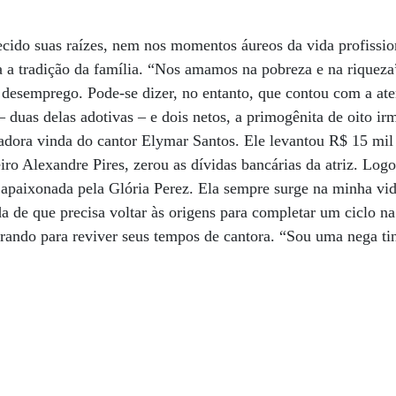
uecido suas raízes, nem nos momentos áureos da vida profissio
 a tradição da família. “Nos amamos na pobreza e na riqueza”,
 desemprego. Pode-se dizer, no entanto, que contou com a ate
– duas delas adotivas – e dois netos, a primogênita de oito ir
vadora vinda do cantor Elymar Santos. Ele levantou R$ 15 mi
iro Alexandre Pires, zerou as dívidas bancárias da atriz. Logo
u apaixonada pela Glória Perez. Ela sempre surge na minha v
a de que precisa voltar às origens para completar um ciclo na 
parando para reviver seus tempos de cantora. “Sou uma nega ti