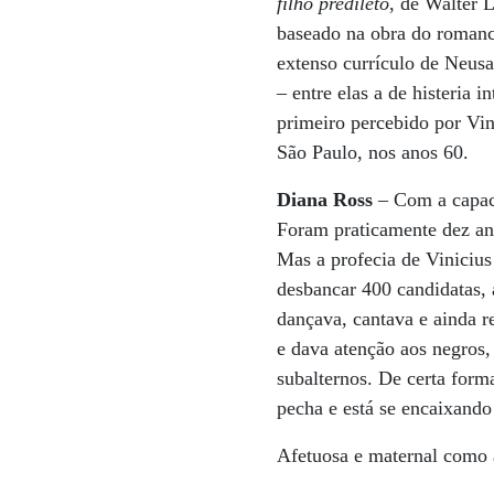
filho predileto
, de Walter 
baseado na obra do romanc
extenso currículo de Neusa
– entre elas a de histeria i
primeiro percebido por Vin
São Paulo, nos anos 60.
Diana Ross
– Com a capaci
Foram praticamente dez an
Mas a profecia de Vinicius
desbancar 400 candidatas, 
dançava, cantava e ainda r
e dava atenção aos negros,
subalternos. De certa form
pecha e está se encaixando 
Afetuosa e maternal como