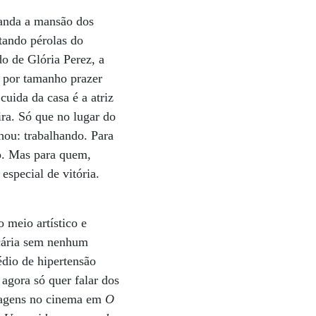
anda a mansão dos
tando pérolas do
o de Glória Perez, a
 por tamanho prazer
uida da casa é a atriz
ra. Só que no lugar do
nhou: trabalhando. Para
o. Mas para quem,
especial de vitória.
 meio artístico e
ncária sem nenhum
dio de hipertensão
agora só quer falar dos
onagens no cinema em
O