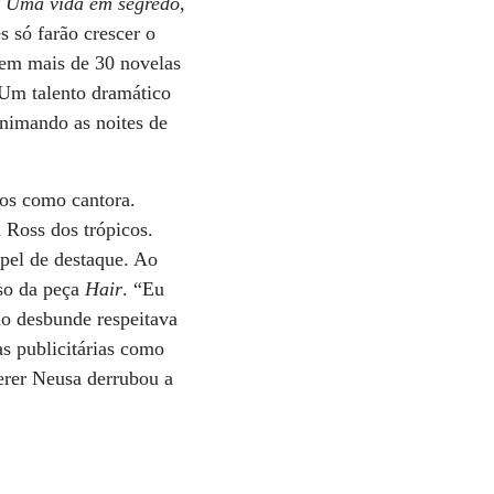
m
Uma vida em segredo
,
 só farão crescer o
u em mais de 30 novelas
. Um talento dramático
animando as noites de
cos como cantora.
 Ross dos trópicos.
apel de destaque. Ao
sso da peça
Hair
. “Eu
do desbunde respeitava
s publicitárias como
erer Neusa derrubou a