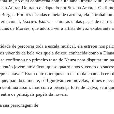
Lima Jr., no qual contracena com a italiana Ornella Muti, e e
ista Autran Dourado e adaptado por Suzana Amaral. Os filmes
 Borges. Em três décadas e meia de carreira, ela já trabalho
nternacional,
Escrava Isaura
– e outras tantas peças de teatro
icius de Moraes, que adorou ver a artista de voz exuberante 
dade de percorrer toda a escala musical, ela estreou nos pal
os vivendo da bela voz que a deixou conhecida como a Diana
 se confirmou no primeiro teste de Neuza para disputar um p
a então jovem atriz ficou quase quatro anos vivendo do suce
epresentava.” Eram outros tempos e o teatro da chamada era 
 que, paradoxalmente, só figuravam em novelas, filmes e peça
a continua assim, mas com a presença forte de Dalva, sem qu
entre os principais papéis da novela.
 a sua personagem de