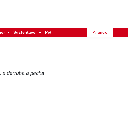
her
Sustentável
Pet
Anuncie
, e derruba a pecha